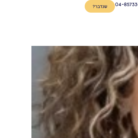
04-85733
שנדבר?