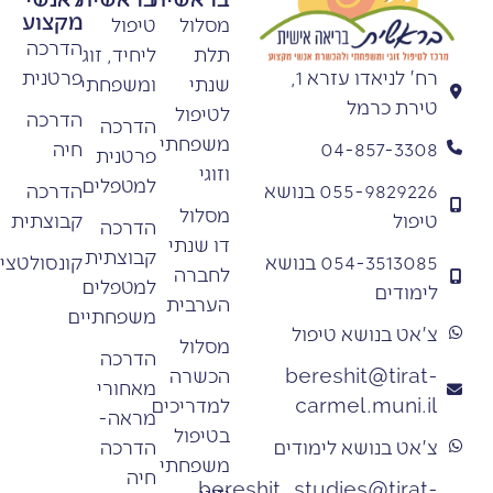
מקצוע
מסלול
טיפול
הדרכה
תלת
ליחיד, זוג
פרטנית
רח' לניאדו עזרא 1,
שנתי
ומשפחתי
טירת כרמל
לטיפול
הדרכה
הדרכה
משפחתי
חיה
04-857-3308
פרטנית
וזוגי
למטפלים
הדרכה
055-9829226 בנושא
מסלול
קבוצתית
טיפול
הדרכה
דו שנתי
קבוצתית
קונסולטציה
054-3513085 בנושא
לחברה
למטפלים
לימודים
הערבית
משפחתיים
צ'אט בנושא טיפול
מסלול
הדרכה
הכשרה
bereshit@tirat-
מאחורי
למדריכים
carmel.muni.il
מראה-
בטיפול
הדרכה
צ'אט בנושא לימודים
משפחתי
חיה
bereshit_studies@tirat-