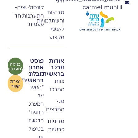
וזוגי
קונסולטציה-
carmel.muni.il
סדנאות
התערבות חד
והשתלמויות
פעמית
לאנשי
מקצוע
אודות
פוסט
כניסה
מרכז
אחרון
למערכת
בראשית
מבלוג
בראשית
צוות
יצירת
קשר
"המערכה
המרכז
על
סגל
המערכת
המרצים
הזוגית"
הדגשים
מדיניות
בטיפול
פרטיות
זוגי