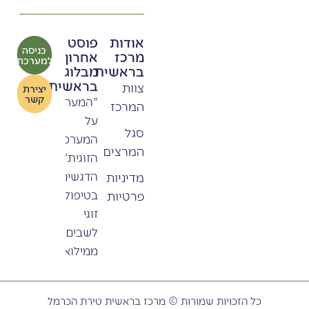
אודות
פוסט
כניסה
מרכז
אחרון
למערכת
בראשית
מבלוג
בראשית
צוות
יצירת
קשר
"המערכה
המרכז
על
סגל
המערכת
המרצים
הזוגית"
הדגשים
מדיניות
בטיפול
פרטיות
זוגי
לשבים
ממילואים
כל הזכויות שמורות © מרכז בראשית טירת הכרמל