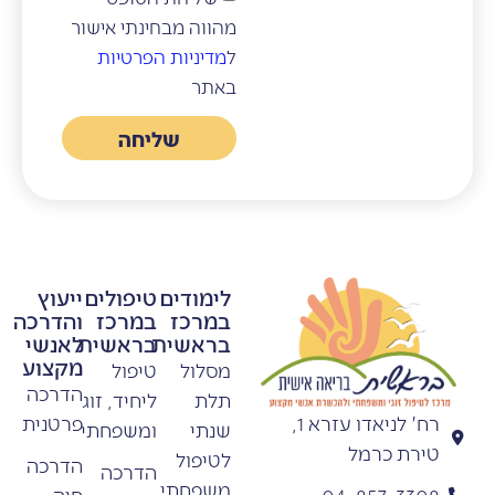
מהווה מבחינתי אישור
ל
מדיניות הפרטיות
באתר
שליחה
לימודים
טיפולים
ייעוץ
במרכז
במרכז
והדרכה
בראשית
בראשית
לאנשי
מקצוע
מסלול
טיפול
הדרכה
תלת
ליחיד, זוג
פרטנית
רח' לניאדו עזרא 1,
שנתי
ומשפחתי
טירת כרמל
לטיפול
הדרכה
הדרכה
משפחתי
חיה
04-857-3308