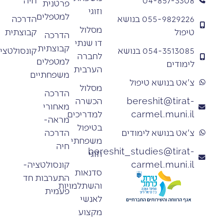
פרטנית
וזוגי
למטפלים
הדרכה
055-9829226 בנושא
מסלול
קבוצתית
טיפול
הדרכה
דו שנתי
קבוצתית
קונסולטציה
054-3513085 בנושא
לחברה
למטפלים
לימודים
הערבית
משפחתיים
צ'אט בנושא טיפול
מסלול
הדרכה
הכשרה
bereshit@tirat-
מאחורי
למדריכים
carmel.muni.il
מראה-
בטיפול
הדרכה
צ'אט בנושא לימודים
משפחתי
חיה
bereshit_studies@tirat-
וזוגי
קונסולטציה-
carmel.muni.il
סדנאות
התערבות חד
והשתלמויות
פעמית
לאנשי
מקצוע