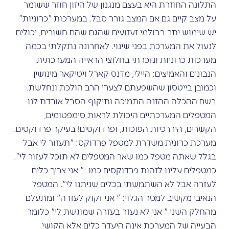
התלונה החוזרת היא בעצם מנגנון של היזון חוזר ששומר
על מצב קיים גם אם המצב גורר סבל. במערכות "כרוניות"
יש שימוש יתר בבולמי זעזועים שהגם שהם חשובים, יכולים
לנעול את המערכת בפני שינוי. לאחרונה נתקלתי בכמה
מערכות כרוניות ונזכרתי בחלוצי הראייה המערכתית
הנבונים והאמיצים: היילי, מדנס קארל ויטיקאר מינושין
וכמובן בייטסון שהשפעתם לצערי הרב הולכת ונחלשת.
בשם ההכלה ההזנה התמיכה ותיקוף הסבל אובדת לנו
המטפלים המערכתיים היכולת לראות סימפטומים,
הקשרים, היררכיות הפוכות, ופרדוקסים! בעיקר פרדוקסים.
מערכת כרונית משדרת למטפל פרדוקס: "תעזור לי אבל
בגלל שאתה מטפל כמו שאר המטפלים לא תוכל לעזור לי".
כמטפלים עלינו לזהות פרדוקסים כמו :" אני צריך כלים
לעזרה אבל לא השתמשתי בכלים שניתנו לי". המטפל
הנאיבי מקשיב למסר הגלוי: " אני זקוק לעזרה" ומתעלם
מהחלק השני " אני לא נעזר בעזרה שמוגשת לי" כלומר
הבעייה של המערכת אינה היעדר כלים אלא הקושי